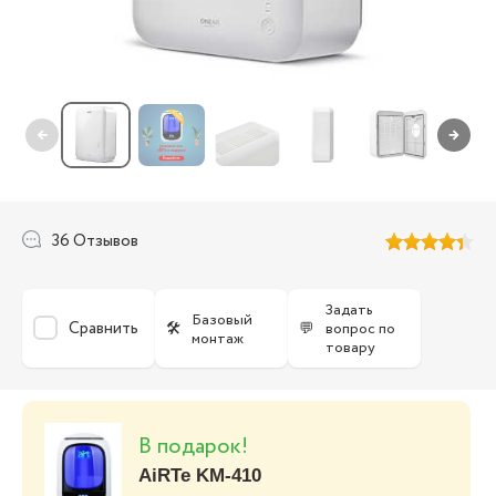
←
→
36 Отзывов
Задать
Базовый
Сравнить
🛠
💬
вопрос по
монтаж
товару
В подарок!
AiRTe KM-410