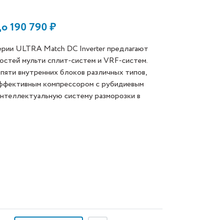
до
190 790
₽
рии ULTRA Match DC Inverter предлагают
остей мульти сплит-систем и VRF-систем.
яти внутренних блоков различных типов,
ффективным компрессором с рубидиевым
интеллектуальную систему разморозки в