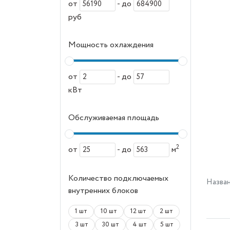
от
-
до
руб
Мощность охлаждения
от
-
до
кВт
Обслуживаемая площадь
2
от
-
до
м
Количество подключаемых
Назва
внутренних блоков
1 шт
10 шт
12 шт
2 шт
3 шт
30 шт
4 шт
5 шт