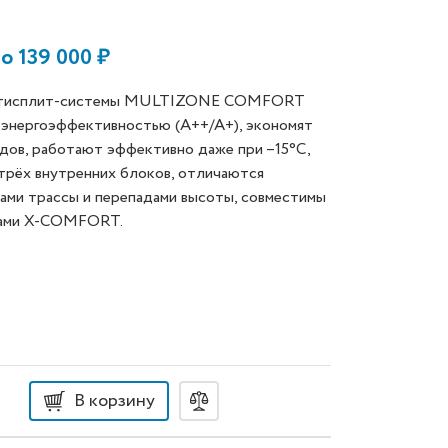
до
139 000
₽
ьтисплит-системы MULTIZONE COMFORT
энергоэффективностью (А++/A+), экономят
дов, работают эффективно даже при –15°C,
рёх внутренних блоков, отличаются
ами трассы и перепадами высоты, совместимы
ками X-COMFORT.
В корзину