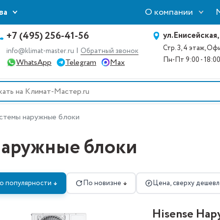
О компании
ва
+7 (495) 256-41-56
ул.Енисейская,
Стр. 3, 4 этаж, О
|
info@klimat-master.ru
Обратный звонок
Пн-Пт 9:00 - 18:0
WhatsApp
Telegram
Max
стемы наружные блоки
наружные блоки
о популярности
По новизне
Цена, сверху дешевл
↓
↓
₽
Hisense На