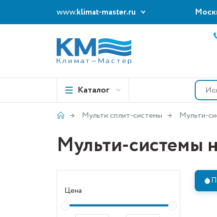
www.
klimat-master.ru
Моск
Каталог
Мульти сплит-системы
Мульти-си
Мульти-системы 
П
Цена