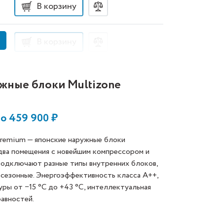
В корзину
В корзину
ужные блоки Multizone
до
459 900
₽
 Premium — японские наружные блоки
два помещения с новейшим компрессором и
Подключают разные типы внутренних блоков,
есезонные. Энергоэффективность класса А++,
уры от −15 °C до +43 °C, интеллектуальная
равностей.