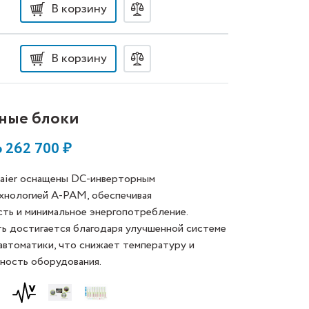
В корзину
В корзину
жные блоки
о
262 700
₽
aier оснащены DC-инверторным
хнологией A-PAM, обеспечивая
ть и минимальное энергопотребление.
ь достигается благодаря улучшенной системе
автоматики, что снижает температуру и
ность оборудования.