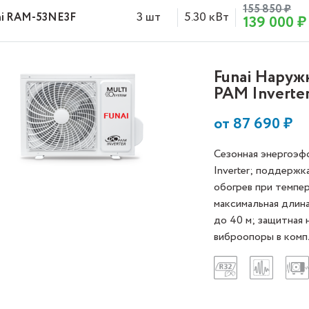
155 850 ₽
3 шт
5.30 кВт
hi RAM-53NE3F
139 000 ₽
Funai Нару
PAM Inverte
от
87 690
₽
Сезонная энергоэф
Inverter; поддержк
обогрев при темпе
максимальная длин
до 40 м; защитная 
виброопоры в комп