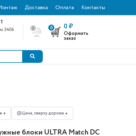
Монтаж
Доставка
Оплата
Контакты
 1
0 ₽
0
0
фис 3406
Оформить
0
заказ
е
Цена, сверху дороже
↑
↓
₽
ружные блоки ULTRA Match DC