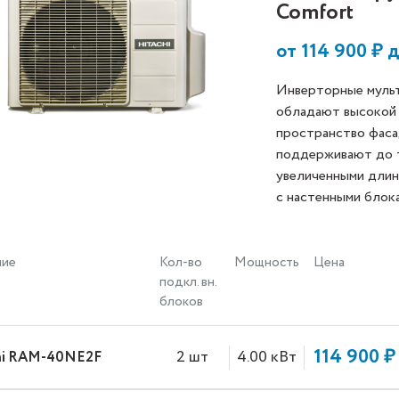
Comfort
от
114 900
₽ 
Инверторные мул
обладают высокой 
пространство фаса
поддерживают до т
увеличенными длин
с настенными бло
ние
Кол-во
Мощность
Цена
подкл. вн.
блоков
114 900 ₽
2 шт
4.00 кВт
hi RAM-40NE2F