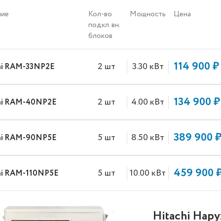
ние
Кол-во
Мощность
Цена
подкл. вн.
блоков
114 900 ₽
2 шт
3.30 кВт
hi RAM-33NP2E
134 900 ₽
2 шт
4.00 кВт
hi RAM-40NP2E
389 900 
5 шт
8.50 кВт
hi RAM-90NP5E
459 900 
5 шт
10.00 кВт
hi RAM-110NP5E
Hitachi Нар