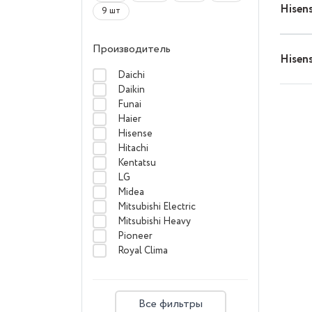
Hise
9 шт
Производитель
Hise
Daichi
Daikin
Funai
Haier
Hisense
Hitachi
Kentatsu
LG
Midea
Mitsubishi Electric
Mitsubishi Heavy
Pioneer
Royal Clima
Все фильтры