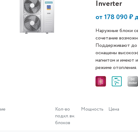
Inverter
от
178 090
₽ 
Наружные блоки се
сочетание возможн
Поддерживают до п
оснащены высокоэ
магнитом и имеют 
режиме отопления.
ние
Кол-во
Мощность
Цена
подкл. вн.
блоков