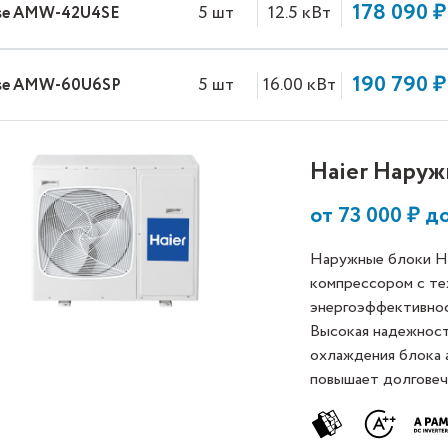
178 090 ₽
5 шт
12.5 кВт
nse AMW-42U4SE
190 790 ₽
5 шт
16.00 кВт
nse AMW-60U6SP
Haier Нару
от
73 000
₽ д
Наружные блоки H
компрессором с те
энергоэффективнос
Высокая надежност
охлаждения блока 
повышает долговеч