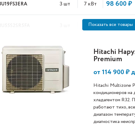
98 600 ₽
3 шт
7 кВт
 3U19FS3ERA
130 100 ₽
Показать все товары
3 шт
7 кВт
 3U55S2SR5FA
Hitachi Нар
Premium
от
114 900
₽ 
Hitachi Multizone
кондиционеров на 
хладагентом R32. 
работают тихо, вс
диапазон температ
диагностика неисп