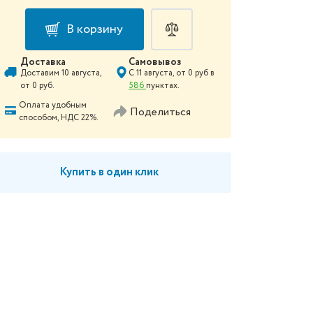
В корзину
Доставка
Самовывоз
Доставим
10 августа
,
С
11 августа
, от
0
руб в
от
0
руб.
586
пунктах.
Оплата удобным
Поделиться
способом, НДС 22%.
Купить в один клик