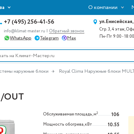
О компании
ва
+7 (495) 256-41-56
ул.Енисейская,
Стр. 3, 4 этаж, О
|
info@klimat-master.ru
Обратный звонок
Пн-Пт 9:00 - 18:0
WhatsApp
Telegram
Max
стемы наружные блоки
Royal Clima Наружные блоки MU
N/OUT
2
Обслуживаемая площадь, м
106
Мощность обогрева, кВт
10.55