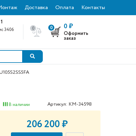
Монтаж
Доставка
Оплата
Контакты
 1
0 ₽
0
0
фис 3406
Оформить
0
заказ
5U105S2SS5FA
Артикул: КМ-34598
В наличии
206 200 ₽