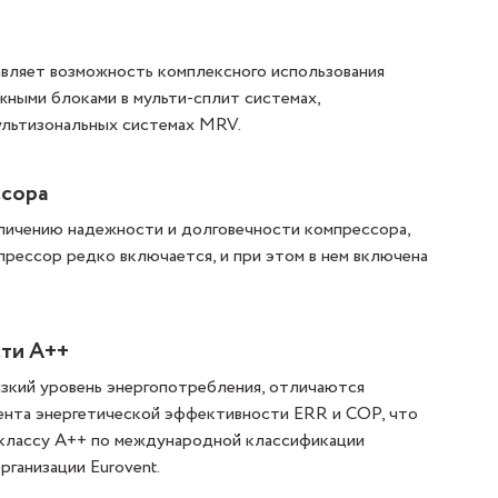
авляет возможность комплексного использования
жными блоками в мульти-сплит системах,
ультизональных системах MRV.
ссора
еличению надежности и долговечности компрессора,
прессор редко включается, и при этом в нем включена
ти A++
зкий уровень энергопотребления, отличаются
нта энергетической эффективности ERR и COP, что
классу A++ по международной классификации
ганизации Eurovent.