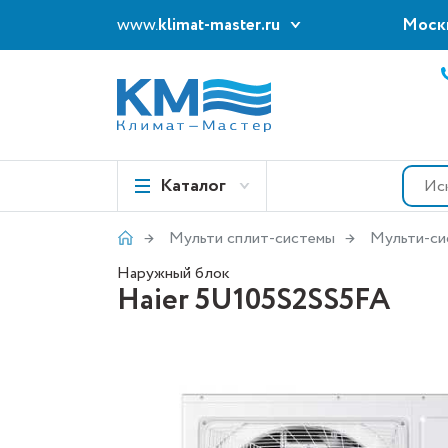
www.
klimat-master.ru
Моск
Каталог
Мульти сплит-системы
Мульти-си
Наружный блок
Haier 5U105S2SS5FA