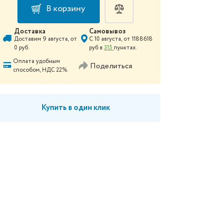
В корзину
Доставка
Самовывоз
Доставим
9 августа
, от
С
10 августа
, от
1188618
0
руб.
руб в
315
пунктах.
Оплата удобным
Поделиться
способом, НДС 22%.
Купить в один клик