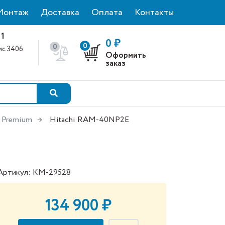
Монтаж
Доставка
Оплата
Контакты
 1
0 ₽
0
0
фис 3406
Оформить
0
заказ
e Premium
Hitachi RAM-40NP2E
Артикул: КМ-29528
134 900 ₽