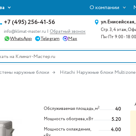
О компании
ва
+7 (495) 256-41-56
ул.Енисейская,
Стр. 3, 4 этаж, О
|
info@klimat-master.ru
Обратный звонок
Пн-Пт 9:00 - 18:0
WhatsApp
Telegram
Max
стемы наружные блоки
Hitachi Наружные блоки Multizon
2
Обслуживаемая площадь, м
40
Мощность обогрева, кВт
5.20
Мощность охлаждения,
4.00
кВт