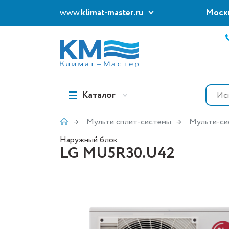
www.
klimat-master.ru
Моск
Каталог
Мульти сплит-системы
Мульти-си
Наружный блок
LG MU5R30.U42