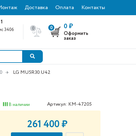
Монтаж
Доставка
Оплата
Контакты
 1
0 ₽
0
0
фис 3406
Оформить
0
заказ
0
LG MU5R30.U42
Артикул: КМ-47205
В наличии
261 400 ₽