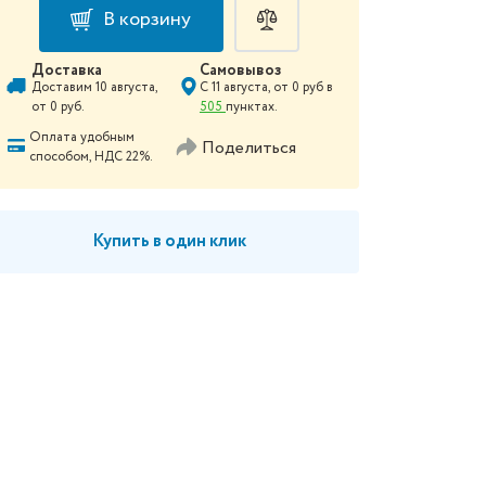
В корзину
Доставка
Самовывоз
Доставим
10 августа
,
С
11 августа
, от
0
руб в
от
0
руб.
505
пунктах.
Оплата удобным
Поделиться
способом, НДС 22%.
Купить в один клик