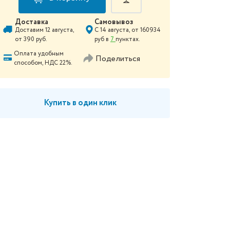
Доставка
Самовывоз
Доставим
12 августа
,
С
14 августа
, от
160934
от
390
руб.
руб в
7
пунктах.
Оплата удобным
Поделиться
способом, НДС 22%.
Купить в один клик