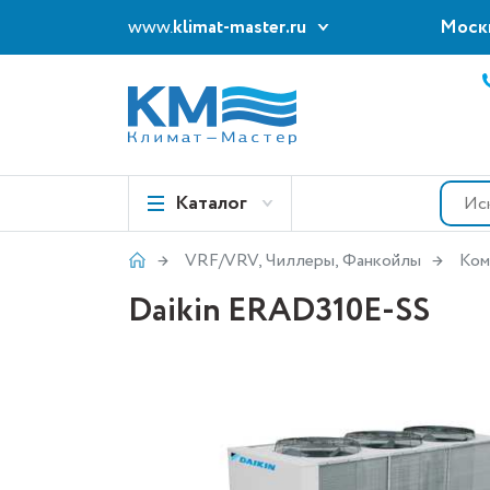
www.
klimat-master.ru
Моск
Каталог
VRF/VRV, Чиллеры, Фанкойлы
Ком
Daikin ERAD310E-SS