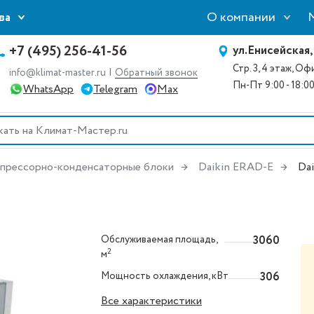
О компании
ва
+7 (495) 256-41-56
ул.Енисейская,
Стр. 3, 4 этаж, О
|
info@klimat-master.ru
Обратный звонок
Пн-Пт 9:00 - 18:0
WhatsApp
Telegram
Max
прессорно-конденсаторные блоки
Daikin ERAD-E
Da
Обслуживаемая площадь,
3060
2
м
Мощность охлаждения, кВт
306
Все характеристики