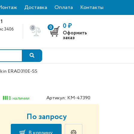
Монтаж
Доставка
Оплата
Контакты
 1
0 ₽
0
0
фис 3406
Оформить
0
заказ
ikin ERAD310E-SS
Артикул: КМ-47390
В наличии
По запросу
В корзину