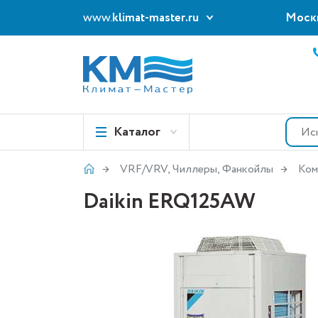
www.
klimat-master.ru
Моск
Каталог
VRF/VRV, Чиллеры, Фанкойлы
Ком
Daikin ERQ125AW