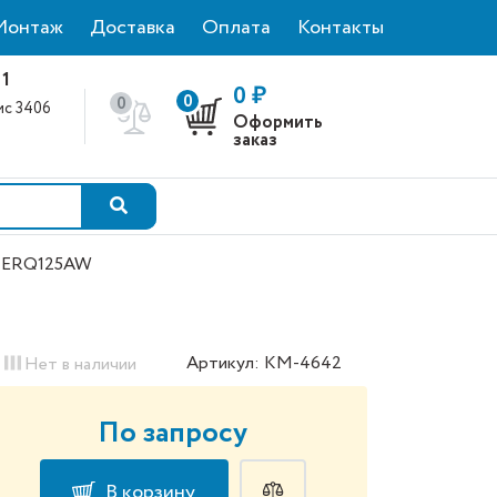
Монтаж
Доставка
Оплата
Контакты
 1
0 ₽
0
0
фис 3406
Оформить
0
заказ
n ERQ125AW
Артикул: КМ-4642
Нет в наличии
По запросу
В корзину