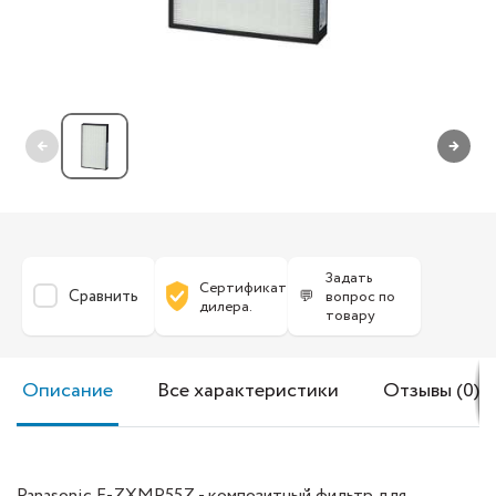
←
→
Задать
Сертификат
Сравнить
💬
вопрос по
дилера.
товару
Описание
Все характеристики
Отзывы (0)
Panasonic F-ZXMP55Z - композитный фильтр для