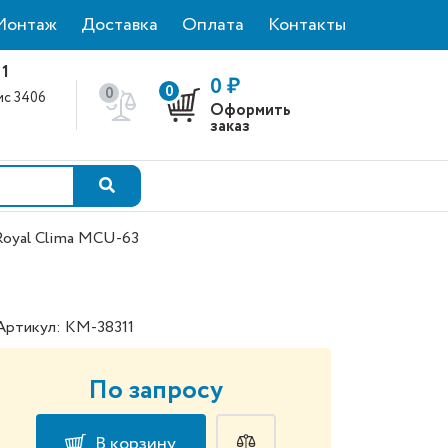
Монтаж
Доставка
Оплата
Контакты
 1
0 ₽
0
0
фис 3406
Оформить
0
заказ
Royal Clima MCU-63
Артикул: КМ-38311
По запросу
В корзину