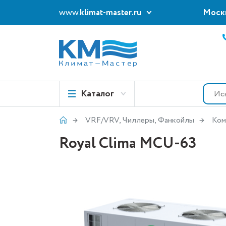
www.
klimat-master.ru
Моск
Каталог
VRF/VRV, Чиллеры, Фанкойлы
Ком
Royal Clima MCU-63