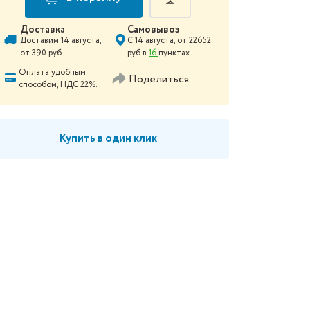
Доставка
Самовывоз
Доставим
14 августа
,
С
14 августа
, от
22652
от
390
руб.
руб в
16
пунктах.
Оплата удобным
Поделиться
способом, НДС 22%.
Купить в один клик