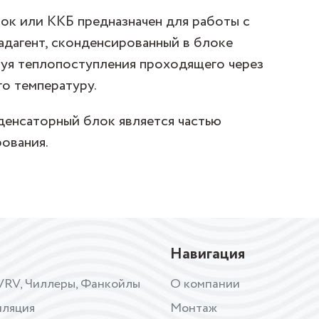
к или ККБ предназначен для работы с
адагент, сконденсированный в блоке
руя теплопоступления проходящего через
го температуру.
енсаторный блок является частью
ования.
Навигация
VRV, Чиллеры, Фанкойлы
О компании
иляция
Монтаж