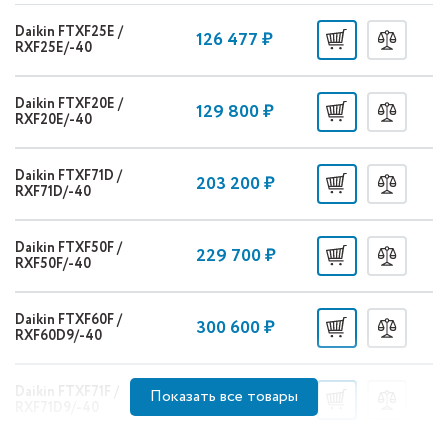
Daikin FTXF25E /
126 477 ₽
RXF25E/-40
Daikin FTXF20E /
129 800 ₽
RXF20E/-40
Daikin FTXF71D /
203 200 ₽
RXF71D/-40
Daikin FTXF50F /
229 700 ₽
RXF50F/-40
Daikin FTXF60F /
300 600 ₽
RXF60D9/-40
Daikin FTXF71F /
Показать все товары
317 200 ₽
RXF71D9/-40